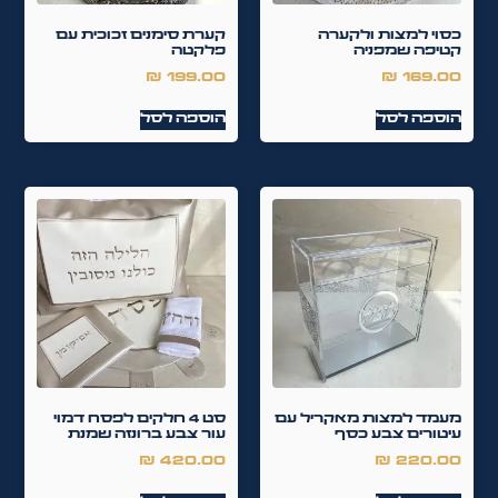
כסוי למצות ולקערה
קערת סימנים זכוכית עם
קטיפה שמפניה
פלקטה
₪
199.00
₪
169.00
הוספה לסל
הוספה לסל
מעמד למצות מאקריל עם
סט 4 חלקים לפסח דמוי
עיטורים צבע כסף
עור צבע ברונזה שמנת
₪
420.00
₪
220.00