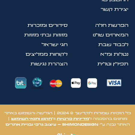
יצירת קשר
הפרשת חלה
סידורים ומזכרות
המארזים שלנו
מזוזות ובתי מזוזות
לכבוד שבת
חגי ישראל
נטלות ומ״א
לקוחות ממליצים
תפילין וטלית
הצהרת נגישות
כל הזכויות שמורות לנקדישך © 2024 | הגלישה והשימוש באתר
מותנים בהסכמה ל
מדיניות פרטיות
ו
ל
תקנון ותנאי השימוש
|
האתר נבנה ע״י
ShimonDesign
–
עיצוב גרפי
ו
בניית אתרים